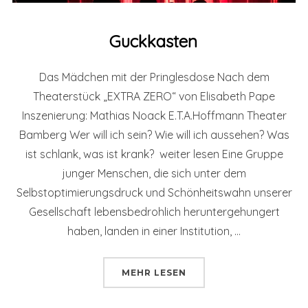
Guckkasten
Das Mädchen mit der Pringlesdose Nach dem
Theaterstück „EXTRA ZERO“ von Elisabeth Pape
Inszenierung: Mathias Noack E.T.A.Hoffmann Theater
Bamberg Wer will ich sein? Wie will ich aussehen? Was
ist schlank, was ist krank? weiter lesen Eine Gruppe
junger Menschen, die sich unter dem
Selbstoptimierungsdruck und Schönheitswahn unserer
Gesellschaft lebensbedrohlich heruntergehungert
haben, landen in einer Institution, …
ÜBER „GUCKKASTEN“
MEHR
LESEN